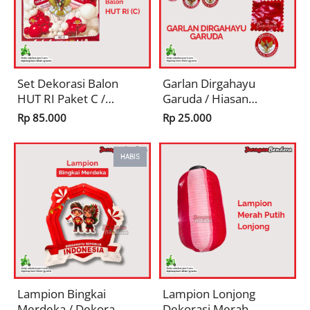
Set Dekorasi Balon
Garlan Dirgahayu
HUT RI Paket C /
Garuda / Hiasan
Hiasan 17
Dekorasi 17
Rp 85.000
Rp 25.000
Agustusan Pernak
Agustusan Pernak
Pernik Merah Putih
Pernik Merah Putih
Kemerdekaan
Kemerdekaan
HABIS
Lampion Bingkai
Lampion Lonjong
Merdeka / Dekorasi
Dekorasi Merah