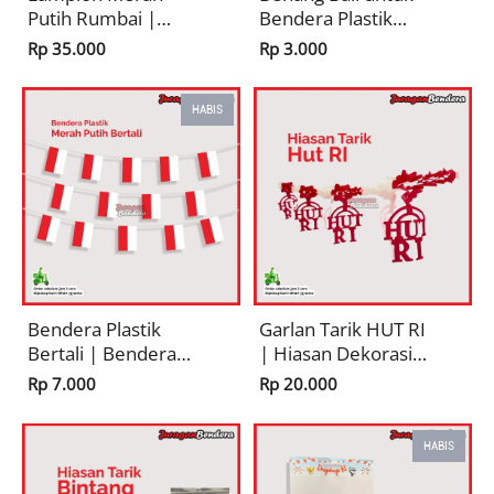
Putih Rumbai |
Bendera Plastik
Hiasan Dekorasi 17
Agustusan HUT RI
Rp 35.000
Rp 3.000
Agustusan Pernak
Pernik HUT RI
HABIS
Bendera Plastik
Garlan Tarik HUT RI
Bertali | Bendera
| Hiasan Dekorasi
Merah Putih Plastik
17 Agustusan
Rp 7.000
Rp 20.000
PE
Pernak Pernik
Merah Putih
Kemerdekaan
HABIS