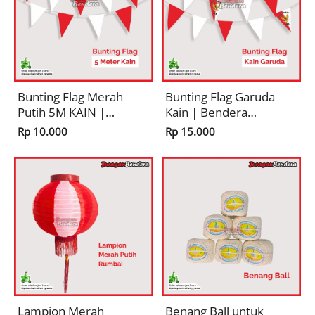
Bunting Flag Merah
Bunting Flag Garuda
Putih 5M KAIN |
Kain | Bendera
BENDERA SEGITIGA
Segitiga Hiasan
Rp 10.000
Rp 15.000
Hiasan Dekorasi 17
Dekorasi 17
Agustusan Pernak
Agustusan Pernak
Pernik
Pernik
Lampion Merah
Benang Ball untuk