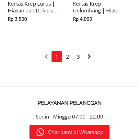
Kertas Krep Lurus |
Kertas Krep
Hiasan dan Dekorasi
Gelombang | Hiasan
Kemerdekaan HUT
Dekorasi dan Pernak
Rp 3.500
Rp 4.000
RI
Pernik
Kemerdekaan HUT
RI
keyboard_arrow_left
keyboard_arrow_right
1
2
3
PELAYANAN PELANGGAN
Senin - Minggu
07:00 - 22:00
Chat kami di Whatsapp