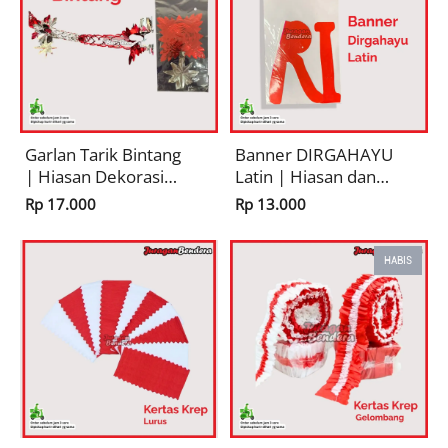
Garlan Tarik Bintang
Banner DIRGAHAYU
| Hiasan Dekorasi
Latin | Hiasan dan
17 Agustusan
Pernak Pernik
Rp 17.000
Rp 13.000
Pernak Pernik
Kemerdekaan HUT
Merah Putih HUT RI
RI
HABIS