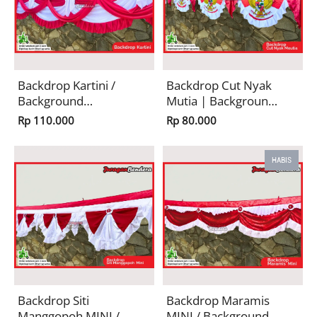
Backdrop Kartini /
Backdrop Cut Nyak
Background
Mutia | Background
Risplang Merah
Risplang Merah
Rp 110.000
Rp 80.000
Putih Panjang
Putih Panjang
Dekorasi
Garuda Dekorasi
Kemerdekaan HUT
Kemerdekaan
HABIS
RI
Backdrop Siti
Backdrop Maramis
Manggopoh MINI /
MINI / Background