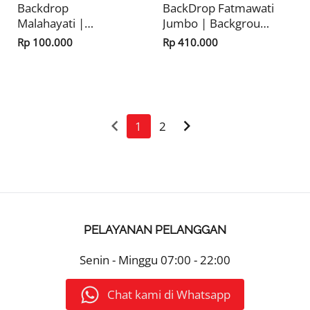
Backdrop
BackDrop Fatmawati
Malahayati |
Jumbo | Background
Background
Risplang Merah
Rp 100.000
Rp 410.000
Risplang Merah
Putih Panjang
Putih Panjang
Dekorasi
Dekorasi
Kemerdekaan HUT
Kemerdekaan HUT
RI
RI
keyboard_arrow_left
keyboard_arrow_right
1
2
PELAYANAN PELANGGAN
Senin - Minggu
07:00 - 22:00
Chat kami di Whatsapp