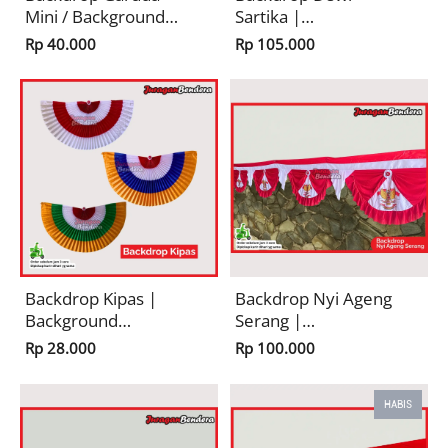
Mini / Background
Sartika |
Risplang Merah
Background
Rp 40.000
Rp 105.000
Putih Panjang
Risplang Merah
Dekorasi
Putih Panjang
Kemerdekaan HUT
Dekorasi
RI
Kemerdekaan HUT
RI
Backdrop Kipas |
Backdrop Nyi Ageng
Background
Serang |
Risplang Merah
Background
Rp 28.000
Rp 100.000
Putih Panjang
Risplang Merah
Dekorasi
Putih Panjang
Kemerdekaan HUT
Garuda Dekorasi
HABIS
RI
Kemerdekaan HUT