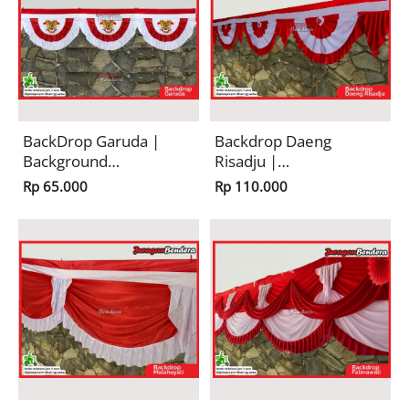
RI
BackDrop Garuda |
Backdrop Daeng
Background
Risadju |
Risplang Merah
Background
Rp 65.000
Rp 110.000
Putih Panjang
Risplang Merah
Dekorasi
Putih Panjang
Kemerdekaan HUT
Dekorasi
RI
Kemerdekaan HUT
RI