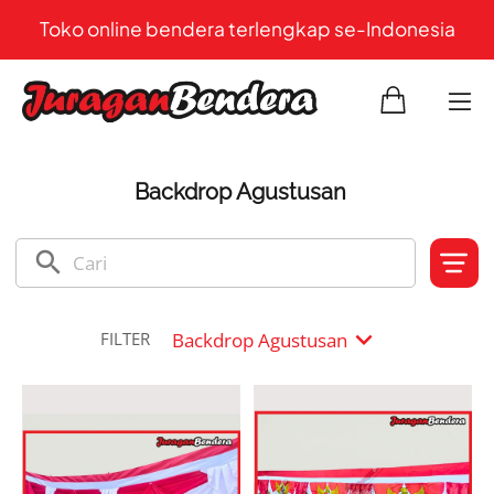
Toko online bendera terlengkap se-Indonesia
Backdrop Agustusan
search
expand_more
Backdrop Agustusan
FILTER