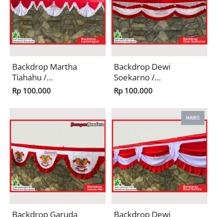
Backdrop Martha
Backdrop Dewi
Tiahahu /
Soekarno /
Background
Background
Rp 100.000
Rp 100.000
Risplang Merah
Risplang Merah
Putih Panjang
Putih Panjang
Dekorasi
Dekorasi
HABIS
Kemerdekaan HUT
Kemerdekaan HUT
RI
RI
Backdrop Garuda
Backdrop Dewi